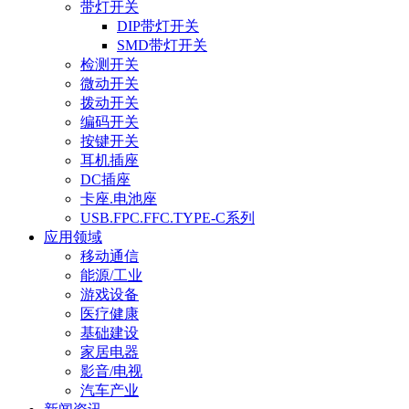
带灯开关
DIP带灯开关
SMD带灯开关
检测开关
微动开关
拨动开关
编码开关
按键开关
耳机插座
DC插座
卡座.电池座
USB.FPC.FFC.TYPE-C系列
应用领域
移动通信
能源/工业
游戏设备
医疗健康
基础建设
家居电器
影音/电视
汽车产业