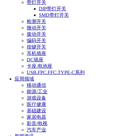
带灯开关
DIP带灯开关
SMD带灯开关
检测开关
微动开关
拨动开关
编码开关
按键开关
耳机插座
DC插座
卡座.电池座
USB.FPC.FFC.TYPE-C系列
应用领域
移动通信
能源/工业
游戏设备
医疗健康
基础建设
家居电器
影音/电视
汽车产业