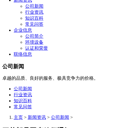
新闻资讯
公司新闻
行业资讯
知识百科
常见问答
企业信息
公司简介
环境设备
认证和荣誉
联络信息
公司新闻
卓越的品质、良好的服务、极具竞争力的价格。
公司新闻
行业资讯
知识百科
常见问答
主页
>
新闻资讯
>
公司新闻
>