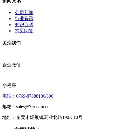
新闻资讯
公司新闻
行业资讯
知识百科
常见问答
关注我们
企业微信
小程序
电话：0769-87888100/300
邮箱：sales@3ro.com.cn
地址：东莞市塘厦镇宏业北路190E-10号