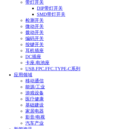
带灯开关
DIP带灯开关
SMD带灯开关
检测开关
微动开关
拨动开关
编码开关
按键开关
耳机插座
DC插座
卡座.电池座
USB.FPC.FFC.TYPE-C系列
应用领域
移动通信
能源/工业
游戏设备
医疗健康
基础建设
家居电器
影音/电视
汽车产业