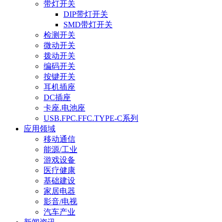
带灯开关
DIP带灯开关
SMD带灯开关
检测开关
微动开关
拨动开关
编码开关
按键开关
耳机插座
DC插座
卡座.电池座
USB.FPC.FFC.TYPE-C系列
应用领域
移动通信
能源/工业
游戏设备
医疗健康
基础建设
家居电器
影音/电视
汽车产业