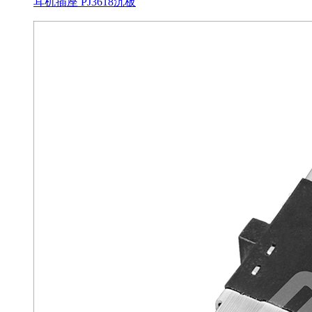
耳机插座 PJ3618沉板