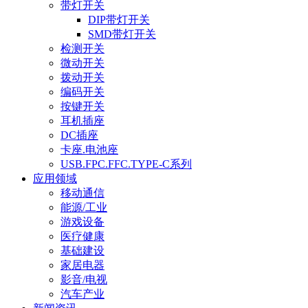
带灯开关
DIP带灯开关
SMD带灯开关
检测开关
微动开关
拨动开关
编码开关
按键开关
耳机插座
DC插座
卡座.电池座
USB.FPC.FFC.TYPE-C系列
应用领域
移动通信
能源/工业
游戏设备
医疗健康
基础建设
家居电器
影音/电视
汽车产业