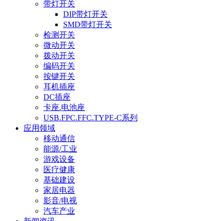
带灯开关
DIP带灯开关
SMD带灯开关
检测开关
微动开关
拨动开关
编码开关
按键开关
耳机插座
DC插座
卡座.电池座
USB.FPC.FFC.TYPE-C系列
应用领域
移动通信
能源/工业
游戏设备
医疗健康
基础建设
家居电器
影音/电视
汽车产业