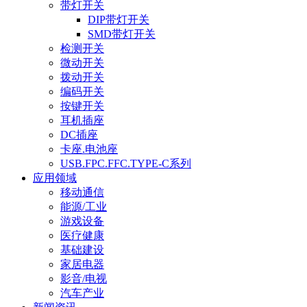
带灯开关
DIP带灯开关
SMD带灯开关
检测开关
微动开关
拨动开关
编码开关
按键开关
耳机插座
DC插座
卡座.电池座
USB.FPC.FFC.TYPE-C系列
应用领域
移动通信
能源/工业
游戏设备
医疗健康
基础建设
家居电器
影音/电视
汽车产业