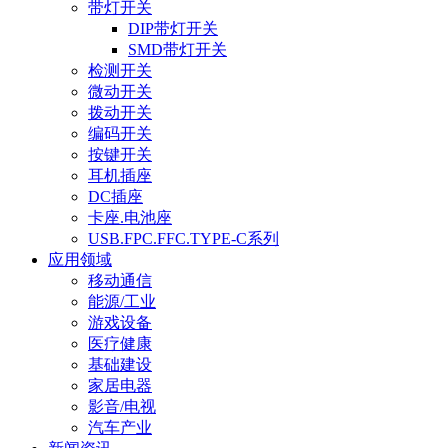
带灯开关
DIP带灯开关
SMD带灯开关
检测开关
微动开关
拨动开关
编码开关
按键开关
耳机插座
DC插座
卡座.电池座
USB.FPC.FFC.TYPE-C系列
应用领域
移动通信
能源/工业
游戏设备
医疗健康
基础建设
家居电器
影音/电视
汽车产业