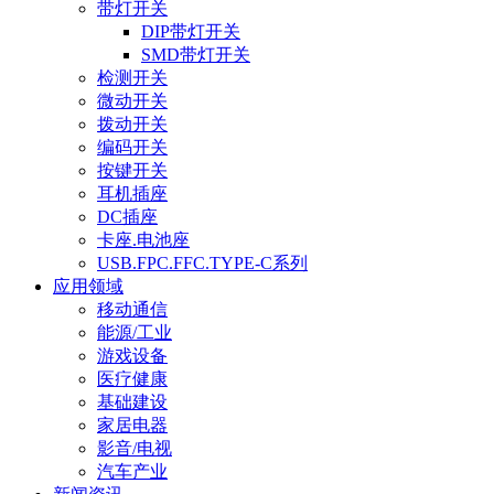
带灯开关
DIP带灯开关
SMD带灯开关
检测开关
微动开关
拨动开关
编码开关
按键开关
耳机插座
DC插座
卡座.电池座
USB.FPC.FFC.TYPE-C系列
应用领域
移动通信
能源/工业
游戏设备
医疗健康
基础建设
家居电器
影音/电视
汽车产业